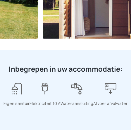
Inbegrepen in uw accommodatie:
Eigen sanitair
Elektriciteit 10 A
Wateraansluiting
Afvoer afvalwater