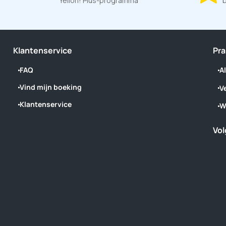
Yelloh! Plus-programma
b
Klantenservice
Pra
FAQ
A
Vind mijn boeking
V
Klantenservice
W
Vol