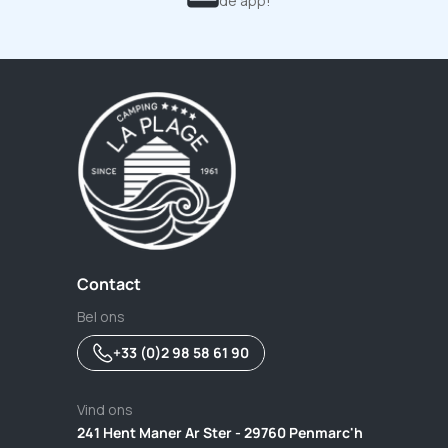
de app!
Contact
Bel ons
+33 (0)2 98 58 61 90
Vind ons
241 Hent Maner Ar Ster - 29760 Penmarc'h