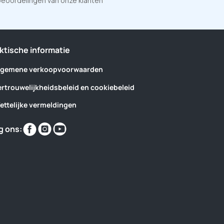
eoordelingen van onze klanten
ktische informatie
lgemene verkoopvoorwaarden
ertrouwelijkheidsbeleid en cookiebeleid
ettelijke vermeldingen
Vind
Vind
Vind
g ons:
ons
ons
ons
op
op
op