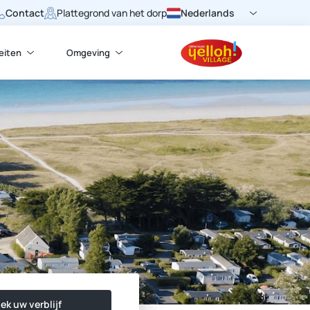
Contact
Nederlands
Plattegrond van het dorp
teiten
Omgeving
ek uw verblijf