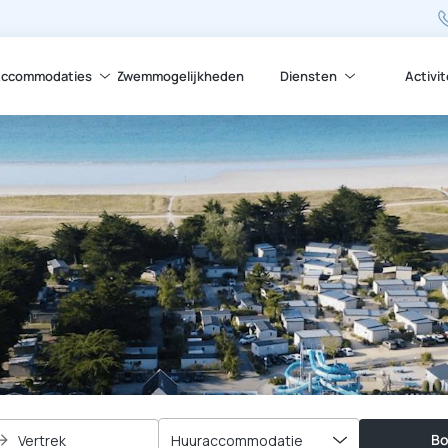
ccommodaties
Zwemmogelijkheden
Diensten
Activi
Bo
Vertrek
Huuraccommodatie