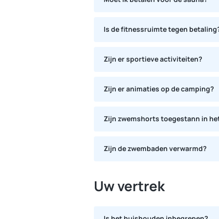
De toegang tot de sauna is gratis.
Is de fitnessruimte tegen betaling
De toegang is gratis.
Zijn er sportieve activiteiten?
Aquagym, stretching, sportieve toe
Zijn er animaties op de camping?
Wij vragen een bijdrage voor de wat
Camping Yelloh Village La Plage or
Zijn zwemshorts toegestann in h
Er is voor ieder wat wils!
Zwemshorts zijn toegestaan mits 
Zijn de zwembaden verwarmd?
De drie zwembaden (het binnenbad 
Uw vertrek
Is het huishouden inbegrepen?