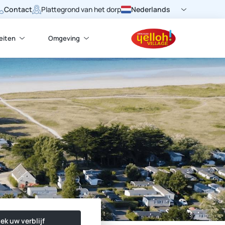
Contact
Nederlands
Plattegrond van het dorp
teiten
Omgeving
ek uw verblijf