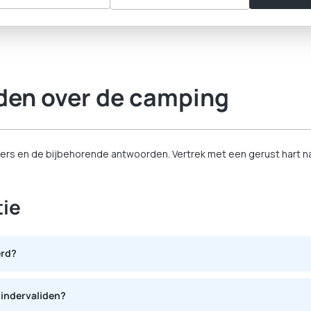
den over de camping
ers en de bijbehorende antwoorden. Vertrek met een gerust hart naa
ie
erd?
eid door hun ouders of door een wettelijke voogd.
mindervaliden?