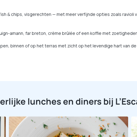
 & chips, visgerechten — met meer verfijnde opties zoals ravioli va
uign-amann, far breton, crème brûlée of een koffie met zoetigheden.
en, binnen of op het terras met zicht op het levendige hart van de
erlijke lunches en diners bij L’Esc