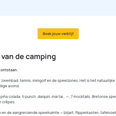
Boek jouw verblijf
t van de camping
 ontstaan.
het zwembad, tennis, minigolf en de speelzones. Het is het natuurlij
llige avond.
, piña colada, ti punch, daiquiri, mai tai… —, 7 mocktails, Bretonse s
en crêpes.
n de aangrenzende speelruimte — biljart, flipperkasten, tafelvoet