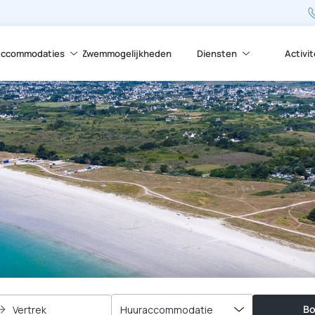
ccommodaties
Zwemmogelijkheden
Diensten
Activi
Bo
Vertrek
Huuraccommodatie