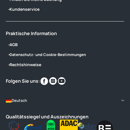
Kundenservice
Praktische Information
AGB
Datenschutz- und Cookie-Bestimmungen
Rechtshinweise
Finden
Finden
Finden
Folgen Sie uns:
Sie
Sie
Sie
uns
uns
uns
im
im
im
Deutsch
Qualitätssiegel und Auszeichnungen