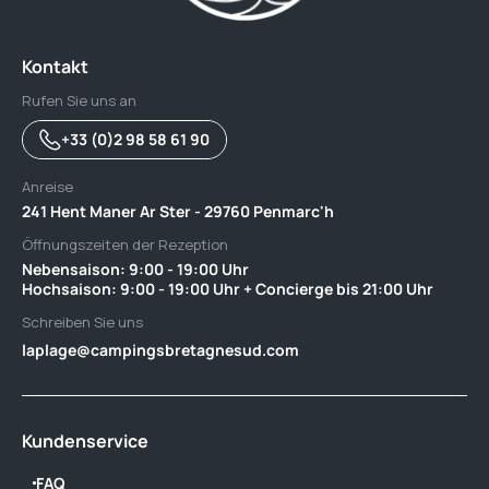
Kontakt
Rufen Sie uns an
+33 (0)2 98 58 61 90
Anreise
241 Hent Maner Ar Ster - 29760 Penmarc'h
Öffnungszeiten der Rezeption
Nebensaison: 9:00 - 19:00 Uhr ‎ ‎ ‎ ‎ ‎ ‎ ‎ ‎ ‎ ‎ ‎ ‎ ‎ ‎ ‎ ‎ ‎ ‎ ‎ ‎ ‎ ‎ ‎ ‎ ‎ ‎ ‎ ‎ ‎ ‎ ‎ ‎ ‎ ‎ ‎ ‎ ‎ ‎‎ ‎ ‎ ‎ ‎ ‎ ‎ ‎ ‎ ‎ ‎ ‎ ‎ ‎ ‎ ‎ ‎ ‎
Hochsaison: 9:00 - 19:00 Uhr + Concierge bis 21:00 Uhr
Schreiben Sie uns
laplage@campingsbretagnesud.com
Kundenservice
FAQ