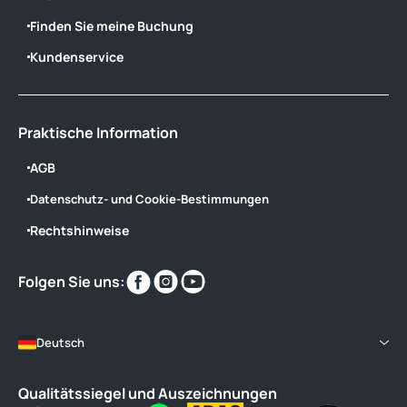
Finden Sie meine Buchung
Kundenservice
Praktische Information
AGB
Datenschutz- und Cookie-Bestimmungen
Rechtshinweise
Finden
Finden
Finden
Folgen Sie uns:
Sie
Sie
Sie
uns
uns
uns
im
im
im
Deutsch
Qualitätssiegel und Auszeichnungen