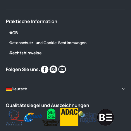
Praktische Information
AGB
Datenschutz- und Cookie-Bestimmungen
Rechtshinweise
Finden
Finden
Finden
Folgen Sie uns:
Sie
Sie
Sie
uns
uns
uns
im
im
im
Deutsch
Qualitätssiegel und Auszeichnungen