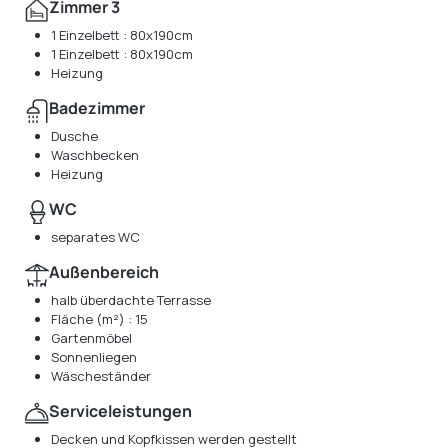
Zimmer 3
1 Einzelbett : 80x190cm
1 Einzelbett : 80x190cm
Heizung
Badezimmer
Dusche
Waschbecken
Heizung
WC
separates WC
Außenbereich
halb überdachte Terrasse
Fläche (m²) : 15
Gartenmöbel
Sonnenliegen
Wäscheständer
Serviceleistungen
Decken und Kopfkissen werden gestellt