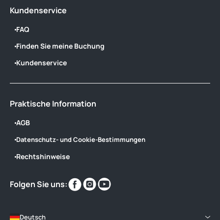
Kundenservice
FAQ
Finden Sie meine Buchung
Kundenservice
Praktische Information
AGB
Datenschutz- und Cookie-Bestimmungen
Rechtshinweise
Finden
Finden
Finden
Folgen Sie uns:
Sie
Sie
Sie
uns
uns
uns
im
im
im
Deutsch