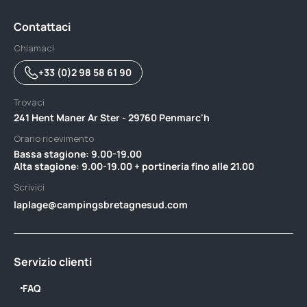
Contattaci
Chiamaci
+33 (0)2 98 58 61 90
Trovaci
241 Hent Maner Ar Ster - 29760 Penmarc'h
Orario ricevimento
Bassa stagione: 9.00-19.00 ‎ ‎ ‎ ‎ ‎ ‎ ‎ ‎ ‎ ‎ ‎ ‎ ‎ ‎ ‎ ‎ ‎ ‎ ‎ ‎ ‎ ‎ ‎ ‎ ‎ ‎ ‎ ‎ ‎ ‎ ‎ ‎ ‎ ‎ ‎ ‎ ‎ ‎ ‎ ‎ ‎ ‎ ‎ ‎ ‎ ‎ ‎ ‎ ‎ ‎ ‎ ‎ ‎ ‎ ‎ ‎ ‎ ‎ ‎ ‎ ‎ ‎ ‎ ‎ ‎ ‎ ‎ ‎
Alta stagione: 9.00-19.00 + portineria fino alle 21.00
Scrivici
laplage@campingsbretagnesud.com
Servizio clienti
FAQ