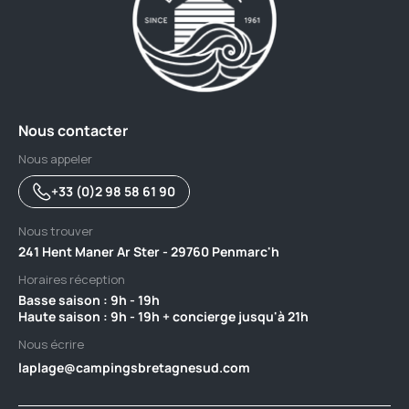
Nous contacter
Nous appeler
+33 (0)2 98 58 61 90
Nous trouver
241 Hent Maner Ar Ster - 29760 Penmarc'h
Horaires réception
Basse saison : 9h - 19h ‎ ‎ ‎ ‎ ‎ ‎ ‎ ‎ ‎ ‎ ‎ ‎ ‎ ‎ ‎ ‎ ‎ ‎ ‎ ‎ ‎ ‎ ‎ ‎ ‎ ‎ ‎ ‎ ‎ ‎ ‎ ‎ ‎ ‎ ‎ ‎ ‎ ‎ ‎ ‎ ‎ ‎ ‎ ‎ ‎ ‎ ‎ ‎ ‎ ‎ ‎ ‎ ‎ ‎ ‎ ‎ ‎ ‎ ‎ ‎ ‎ ‎ ‎ ‎ ‎ ‎ ‎ ‎ ‎ ‎ ‎ ‎ ‎ ‎ ‎ ‎ ‎
Haute saison : 9h - 19h + concierge jusqu'à 21h
Nous écrire
laplage@campingsbretagnesud.com