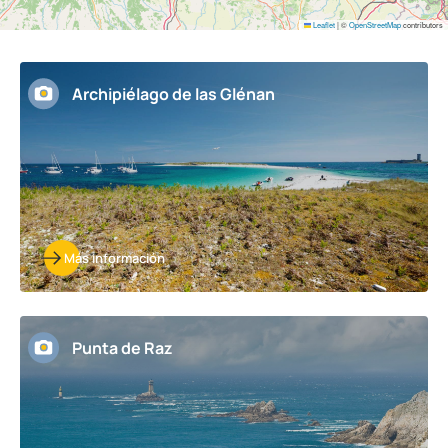
Leaflet
|
©
OpenStreetMap
contributors
Archipiélago de las Glénan
Más información
Punta de Raz