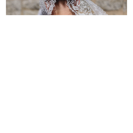
Más información
Douarnenez
Más información
GR34 – El sendero de los aduaneros